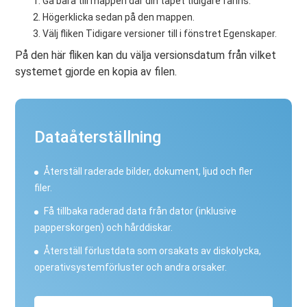
Gå bara till mappen där din tapet tidigare fanns.
Högerklicka sedan på den mappen.
Välj fliken Tidigare versioner till i fönstret Egenskaper.
På den här fliken kan du välja versionsdatum från vilket
systemet gjorde en kopia av filen.
Dataåterställning
Återställ raderade bilder, dokument, ljud och fler
filer.
Få tillbaka raderad data från dator (inklusive
papperskorgen) och hårddiskar.
Återställ förlustdata som orsakats av diskolycka,
operativsystemförluster och andra orsaker.