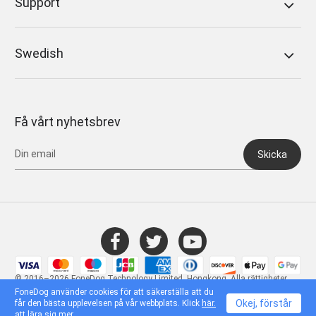
Support
Swedish
Få vårt nyhetsbrev
Skicka
© 2016–2026 FoneDog Technology Limited, Hongkong. Alla rättigheter
förbehållna.
FoneDog använder cookies för att säkerställa att du
Okej, förstår
får den bästa upplevelsen på vår webbplats. Klick
här.
att lära sig mer.