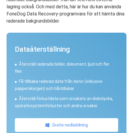
lagring också. Och med detta, här är hur du kan använda
FoneDog Data Recovery-programvara för att hämta dina
raderade bakgrundsbilder.
Dataåterställning
Återställ raderade bilder, dokument, ljud och fler
filer.
Få tillbaka raderad data från dator (inklusive
papperskorgen) och hårddiskar.
Återställ förlustdata som orsakats av diskolycka,
operativsystemförluster och andra orsaker.
Gratis nedladdning