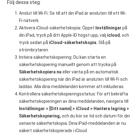
Följ dessa steg:
Anslut till Wi-Fi
:
Se till att din iPad är ansluten till ett Wi-
Fi-nätverk.
Aktivera iCloud-säkerhetskopia
:
Öppet
Inställningar
på
din iPad, tryck på ditt Apple-ID högst upp, välj
icloud
, och
tryck sedan på
iCloud-säkerhetskopia.
Slå på
strömbrytaren.
Initiera säkerhetskopiering
:
Du kan starta en
säkerhetskopiering manuellt genom att trycka på
Säkerhetskopiera nu
eller vänta på en automatisk
säkerhetskopiering när din iPad är ansluten till Wi-Fi och
laddas. Alla dina meddelanden kommer att inkluderas.
Kontrollera säkerhetskopieringsstatus: För att bekräfta
säkerhetskopieringen av dina meddelanden, navigera till
Inställningar > [Ditt namn] > iCloud > Hantera lagring >
Säkerhetskopiering,
och du bör se tid och datum för din
senaste säkerhetskopia. Dina iPad-meddelanden är nu
säkert säkerhetskopierade i iCloud.