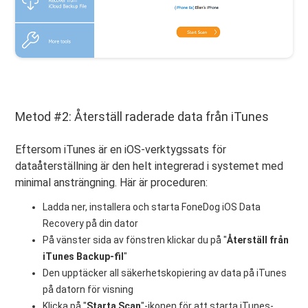
Metod #2: Återställ raderade data från iTunes
Eftersom iTunes är en iOS-verktygssats för
dataåterställning är den helt integrerad i systemet med
minimal ansträngning. Här är proceduren:
Ladda ner, installera och starta FoneDog iOS Data
Recovery på din dator
På vänster sida av fönstren klickar du på "
Återställ från
iTunes Backup-fil
"
Den upptäcker all säkerhetskopiering av data på iTunes
på datorn för visning
Klicka på "
Starta Scan
"-ikonen för att starta iTunes-