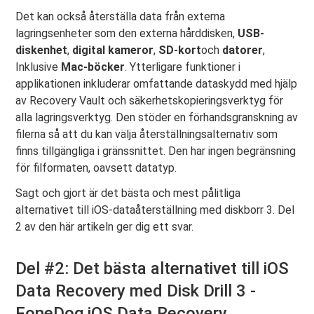
Det kan också återställa data från externa
lagringsenheter som den externa hårddisken,
USB-
diskenhet
,
digital kameror
,
SD-kort
och
datorer
,
Inklusive
Mac-böcker
. Ytterligare funktioner i
applikationen inkluderar omfattande dataskydd med hjälp
av Recovery Vault och säkerhetskopieringsverktyg för
alla lagringsverktyg. Den stöder en förhandsgranskning av
filerna så att du kan välja återställningsalternativ som
finns tillgängliga i gränssnittet. Den har ingen begränsning
för filformaten, oavsett datatyp.
Sagt och gjort är det bästa och mest pålitliga
alternativet till iOS-dataåterställning med diskborr 3. Del
2 av den här artikeln ger dig ett svar.
Del #2: Det bästa alternativet till iOS
Data Recovery med Disk Drill 3 -
FoneDog iOS Data Recovery