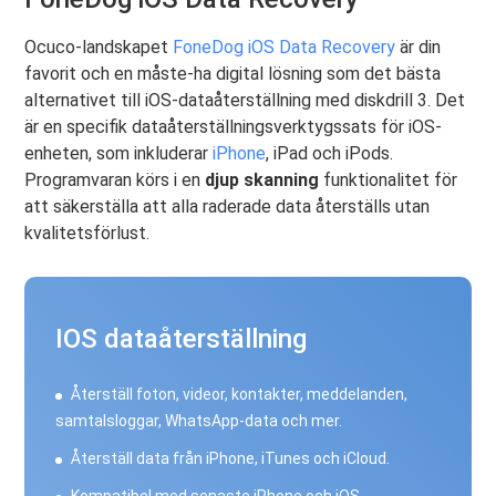
Ocuco-landskapet
FoneDog iOS Data Recovery
är din
favorit och en måste-ha digital lösning som det bästa
alternativet till iOS-dataåterställning med diskdrill 3. Det
är en specifik dataåterställningsverktygssats för iOS-
enheten, som inkluderar
iPhone
, iPad och iPods.
Programvaran körs i en
djup skanning
funktionalitet för
att säkerställa att alla raderade data återställs utan
kvalitetsförlust.
IOS dataåterställning
Återställ foton, videor, kontakter, meddelanden,
samtalsloggar, WhatsApp-data och mer.
Återställ data från iPhone, iTunes och iCloud.