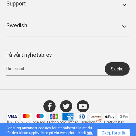
Support
Swedish
Få vårt nyhetsbrev
Skicka
© 2016–2026 FoneDog Technology Limited, Hongkong. Alla rättigheter
förbehållna.
FoneDog använder cookies för att säkerställa att du
Okej, förstår
får den bästa upplevelsen på vår webbplats. Klick
här.