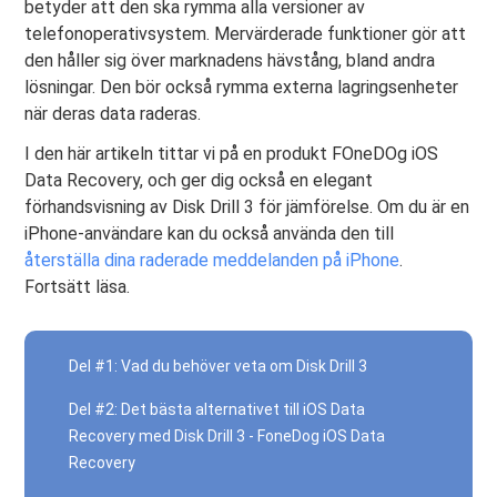
betyder att den ska rymma alla versioner av
telefonoperativsystem. Mervärderade funktioner gör att
den håller sig över marknadens hävstång, bland andra
lösningar. Den bör också rymma externa lagringsenheter
när deras data raderas.
I den här artikeln tittar vi på en produkt FOneDOg iOS
Data Recovery, och ger dig också en elegant
förhandsvisning av Disk Drill 3 för jämförelse. Om du är en
iPhone-användare kan du också använda den till
återställa dina raderade meddelanden på iPhone
.
Fortsätt läsa.
Del #1: Vad du behöver veta om Disk Drill 3
Del #2: Det bästa alternativet till iOS Data
Recovery med Disk Drill 3 - FoneDog iOS Data
Recovery