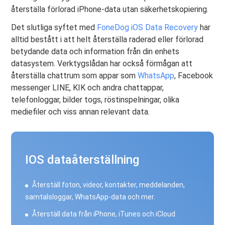
återställa förlorad iPhone-data utan säkerhetskopiering.
Det slutliga syftet med
FoneDog iOS Data Recovery
har
alltid bestått i att helt återställa raderad eller förlorad
betydande data och information från din enhets
datasystem. Verktygslådan har också förmågan att
återställa chattrum som appar som
WhatsApp
, Facebook
messenger LINE, KIK och andra chattappar,
telefonloggar, bilder togs, röstinspelningar, olika
mediefiler och viss annan relevant data.
IOS dataåterställning
Återställ foton, videor, kontakter, meddelanden,
samtalsloggar, WhatsApp-data och mer.
Återställ data från iPhone, iTunes och iCloud.