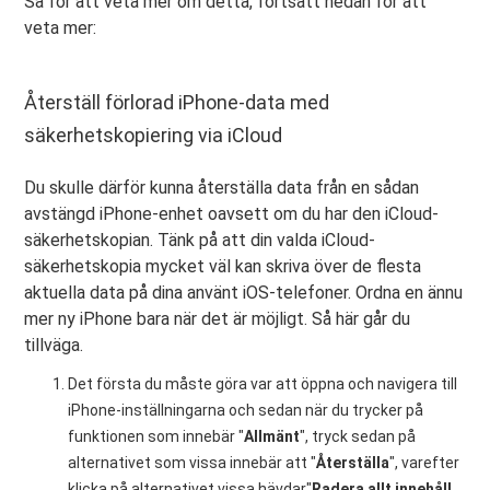
Så för att veta mer om detta, fortsätt nedan för att
veta mer:
Återställ förlorad iPhone-data med
säkerhetskopiering via iCloud
Du skulle därför kunna återställa data från en sådan
avstängd iPhone-enhet oavsett om du har den iCloud-
säkerhetskopian. Tänk på att din valda iCloud-
säkerhetskopia mycket väl kan skriva över de flesta
aktuella data på dina använt iOS-telefoner. Ordna en ännu
mer ny iPhone bara när det är möjligt. Så här går du
tillväga.
Det första du måste göra var att öppna och navigera till
iPhone-inställningarna och sedan när du trycker på
funktionen som innebär "
Allmänt
", tryck sedan på
alternativet som vissa innebär att "
Återställa
", varefter
klicka på alternativet vissa hävdar"
Radera allt innehåll