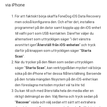
via iPhone
För att faktiskt börja skaffa FoneDog iOS Data Recovery
men också konfigurera den. Och efter det, installera
programmet på din dator samt koppla upp din iOS-enhet
till valfri port som USB-kontakten. Därefter väljer du
alternativet som uttryckligen säger "i det vänstra
avsnittet igen"
Återställ från iOS-enheten
" och tryck
därför på knappen som uttryckligen säger "
Starta
Scan
".
När du trycker på den fliken som sedan uttryckligen
säger "
Starta Scan
", kan verktygslådan mycket väl börja
söka på din iPhone efter dessa filåterställning. Beroende
på den totala mängden filsystem på din iOS-enhet kan
den föreslagna metoden mycket väl ta lite tid.
Du kan till och med återställa hela din media eller en
riktigt delmängd av den. Välj filerna och tryck sedan på
"
Recover
" växla och välj sedan ett sätt att extrahera