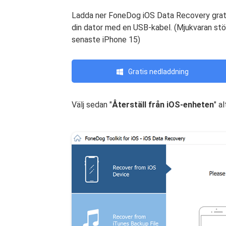
Ladda ner FoneDog iOS Data Recovery gratis o
din dator med en USB-kabel. (Mjukvaran stöd
senaste iPhone 15)
Gratis nedladdning
Välj sedan "
Återställ från iOS-enheten
" a