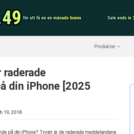
Video Convert
.49
.49
för att få en en månads licens
för att få en en månads licens
Screen Record
Sale ends in 
Sale ends in 
erställ raderade data
>>
IPhone Backup
>>
Produkter
r raderade
å din iPhone [2025
h 19, 2018
nde på din iPhone? Tyvärr är de raderade meddelandena