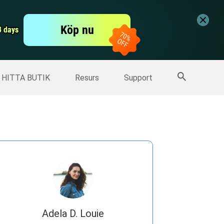
er
Free Video Editor
Köp nu
er
3 days
3 days
Fler produkter
HITTA BUTIK
Resurs
Support
Adela D. Louie