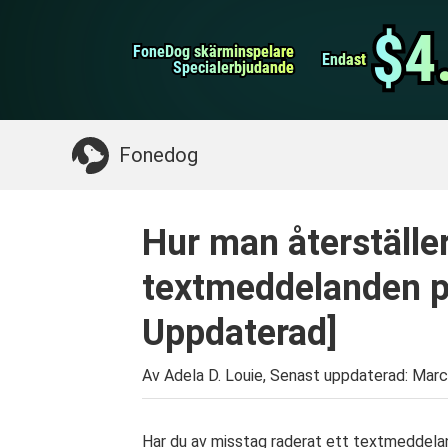
WhatsApp överföring
$4
$4
FoneDog skärminspelare
FoneDog skärminspelare
iPhone Cleaner
Endast
Endast
Specialerbjudande
Specialerbjudande
Något du kan behöva:
Rensa upp Mac
>>
Åt
Fonedog
Hur man återställe
textmeddelanden p
Uppdaterad]
Av Adela D. Louie, Senast uppdaterad:
Marc
Har du av misstag raderat ett textmeddela