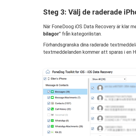
Steg 3: Välj de raderade iP
När FoneDoog iOS Data Recovery är klar med 
bilagor
" från kategorilistan.
Förhandsgranska dina raderade textmeddela
textmeddelanden kommer att sparas i en HT