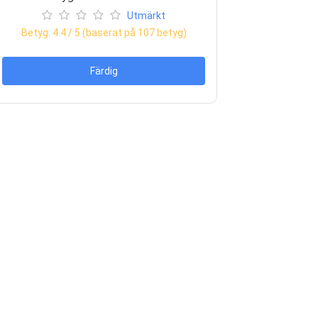
Utmärkt
Betyg:
4.4
/ 5 (baserat på
107
betyg)
Färdig