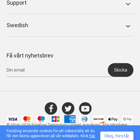
Support
Swedish
Få vårt nyhetsbrev
Skicka
© 2016–2026 FoneDog Technology Limited, Hongkong. Alla rättigheter
förbehållna.
FoneDog använder cookies för att säkerställa att du
Okej, förstår
får den bästa upplevelsen på vår webbplats. Klick
här.