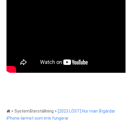
>
Systemåterställning
>
[2023 LÖST] Hur man åtgärdar
iPhone-larmet som inte fungerar