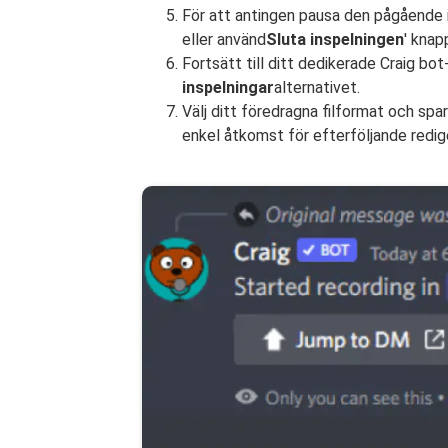
För att antingen pausa den pågående in
eller använd
Sluta inspelningen
' knap
Fortsätt till ditt dedikerade Craig b
inspelningar
alternativet.
Välj ditt föredragna filformat och spar
enkel åtkomst för efterföljande redige