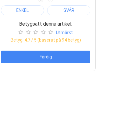
ENKEL
SVÅR
Betygsätt denna artikel:
Utmärkt
Betyg:
4.7
/ 5 (baserat på
94
betyg)
Färdig