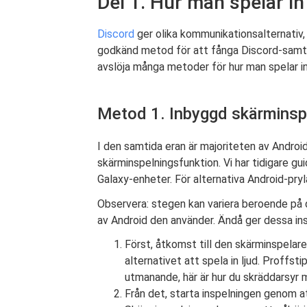
Del 1. Hur man spelar i
Discord
ger olika kommunikationsalternativ,
godkänd metod för att fånga Discord-samtal.
avslöja många metoder för hur man spelar i
Metod 1. Inbyggd skärminsp
I den samtida eran är majoriteten av Andro
skärminspelningsfunktion. Vi har tidigare g
Galaxy-enheter. För alternativa Android-pryla
Observera: stegen kan variera beroende på 
av Android den använder. Ändå ger dessa ins
Först, åtkomst till den skärminspelare
alternativet att spela in ljud. Proffsti
utmanande, här är hur du skräddarsyr 
Från det, starta inspelningen genom at