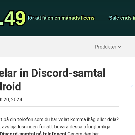
Video Convert
.49
.49
Screen Record
för att få en en månads licens
för att få en en månads licens
Sale ends i
Sale ends i
erställ raderade data
>>
IPhone Backup
>>
Produkter
lar in Discord-samtal
droid
h 20, 2024
t på din telefon som du har velat komma ihåg eller dela?
tt avslöja lösningen för att bevara dessa oförglömliga
 Discord-samtal på telefonen
! Genom den här