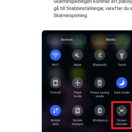
Skärminspelningen kommer att påbörja
gå till Snabbinställningar, varefter du
Skärminspelning.