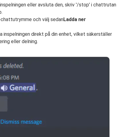
spelningen eller avsluta den, skriv '/stop' i chattrutan
p.
ot-chattutrymme och välj sedan
Ladda ner
a inspelningen direkt på din enhet, vilket säkerställer
ring eller delning.