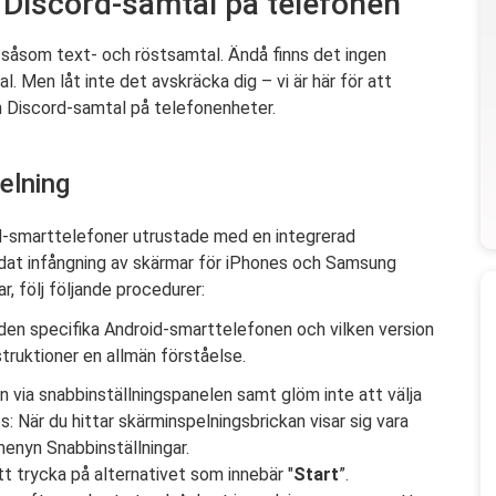
n Discord-samtal på telefonen
 såsom text- och röstsamtal. Ändå finns det ingen
 Men låt inte det avskräcka dig – vi är här för att
n Discord-samtal på telefonenheter.
elning
id-smarttelefoner utrustade med en integrerad
uidat infångning av skärmar för iPhones och Samsung
r, följ följande procedurer:
den specifika Android-smarttelefonen och vilken version
truktioner en allmän förståelse.
n via snabbinställningspanelen samt glöm inte att välja
ps: När du hittar skärminspelningsbrickan visar sig vara
menyn Snabbinställningar.
t trycka på alternativet som innebär "
Start
”.