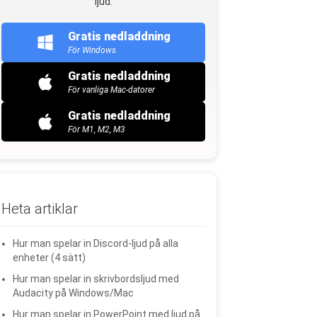
ljud.
Gratis nedladdning
För Windows
Gratis nedladdning
För vanliga Mac-datorer
Gratis nedladdning
För M1, M2, M3
Heta artiklar
Hur man spelar in Discord-ljud på alla
enheter (4 sätt)
Hur man spelar in skrivbordsljud med
Audacity på Windows/Mac
Hur man spelar in PowerPoint med ljud på