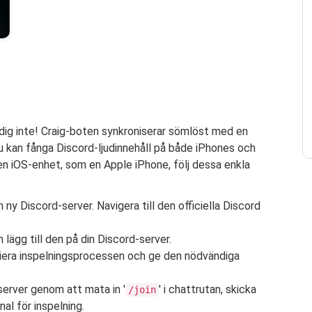
a dig inte! Craig-boten synkroniserar sömlöst med en
du kan fånga Discord-ljudinnehåll på både iPhones och
 en iOS-enhet, som en Apple iPhone, följ dessa enkla
 ny Discord-server. Navigera till den officiella Discord
h lägg till den på din Discord-server.
initiera inspelningsprocessen och ge den nödvändiga
n server genom att mata in '
' i chattrutan, skicka
/join
al för inspelning.