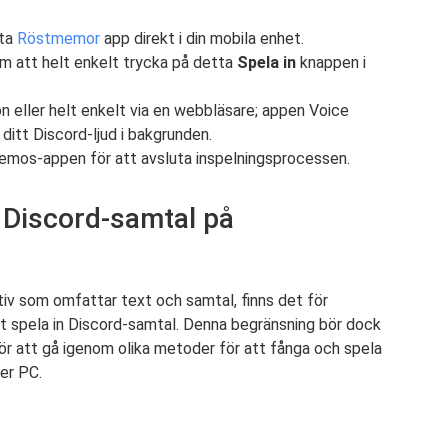
rta
Röstmemor
app direkt i din mobila enhet.
om att helt enkelt trycka på detta
Spela in
knappen i
n eller helt enkelt via en webbläsare; appen Voice
itt Discord-ljud i bakgrunden.
 Memos-appen för att avsluta inspelningsprocessen.
n Discord-samtal på
iv som omfattar text och samtal, finns det för
t spela in Discord-samtal. Denna begränsning bör dock
n för att gå igenom olika metoder för att fånga och spela
ler PC.