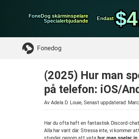
WhatsApp överföring
$4
$4
FoneDog skärminspelare
FoneDog skärminspelare
iPhone Cleaner
Endast
Endast
Specialerbjudande
Specialerbjudande
Något du kan behöva:
Rensa upp Mac
>>
Åt
Fonedog
(2025) Hur man spe
på telefon: iOS/An
Av Adela D. Louie, Senast uppdaterad:
Marc
Har du ofta haft en fantastisk Discord-chat
Alla har varit där. Stressa inte, vi kommer a
stunder genom att veta
hur man spelar in