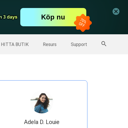
er
Free Video Editor
Köp nu
er
n 3 days
n 3 days
Fler produkter
HITTA BUTIK
Resurs
Support
Adela D. Louie