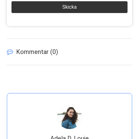
Skicka
Kommentar (
0
)
Adela D. Louie