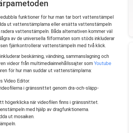
kärpametoden
redubbla funktioner för hur man tar bort vattenstämpel
udda ut vattenstämplarna eller ersätta vattenstämpeln
 radera vattenstämpeln. Båda alternativen kommer väl
 Några av de universella filformaten som stöds inkluderar
n fjärrkontrollerar vattenstämpeln med två klick.
 inkluderar beskärning, vändning, sammanslagning och
Även videor från multimediainnehållssajter som
Youtube
uren för hur man suddar ut vattenstämplarna:
Us Video Editor.
videofilerna i gränssnittet genom dra-och-släpp-
 högerklicka när videofilen finns i gränssnittet.
tenstämpeln med hjälp av dragfunktionerna.
udda ut mosaiken.
tämpeln.