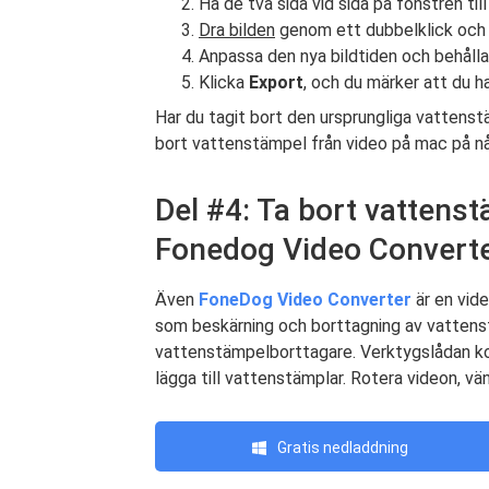
Ha de två sida vid sida på fönstren til
Dra bilden
genom ett dubbelklick och
Anpassa den nya bildtiden och behåll
Klicka
Export
, och du märker att du 
Har du tagit bort den ursprungliga vattens
bort vattenstämpel från video på mac på 
Del #4: Ta bort vattens
Fonedog Video Convert
Även
FoneDog Video Converter
är en vide
som beskärning och borttagning av vattenstä
vattenstämpelborttagare. Verktygslådan kom
lägga till vattenstämplar. Rotera videon, vä
Gratis nedladdning