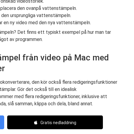
l önskad videostorlek.
 placera den ovanpå vattenstämpeln.
a den ursprungliga vattenstämpeln.
har en ny video med den nya vattenstämpeln.
tämpeln? Det finns ett typiskt exempel på hur man tar
något av programmen.
tämpel från video på Mac med
er
okonverterare, den kör också flera redigeringsfunktioner
mplar. Gör det också till en idealisk
mer med flera redigeringsfunktioner, inklusive att
nda, slå samman, klippa och dela, bland annat.
Gratis nedladdning