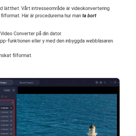
ed lätthet. Vårt intresseområde är videokonvertering
t filformat. Här är procedurerna hur man
ta bort
 Video Converter på din dator.
släpp-funktionen eller y med den inbyggda webbläsaren.
nskat filformat.