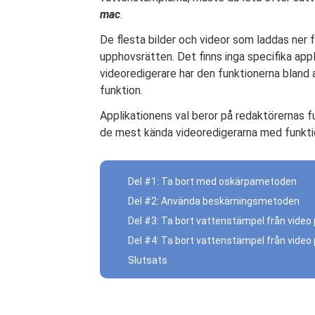
mac
.
De flesta bilder och videor som laddas ner 
upphovsrätten. Det finns inga specifika a
videoredigerare har den funktionerna bland 
funktion.
Applikationens val beror på redaktörernas fun
de mest kända videoredigerarna med funktio
Del #1: Ta bort med oskärpametoden
Del #2: Använda beskärningsmetoden
Del #3: Ta bort vattenstämpel från vide
Del #4: Ta bort vattenstämpel från vide
Slutsats