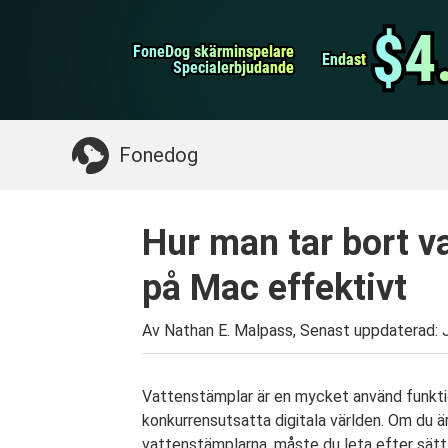
WhatsApp överföring
$4
$4
FoneDog skärminspelare
FoneDog skärminspelare
iPhone Cleaner
Endast
Endast
Specialerbjudande
Specialerbjudande
Något du kan behöva:
Rensa upp Mac
>>
Åt
Fonedog
Hur man tar bort v
på Mac effektivt
Av Nathan E. Malpass, Senast uppdaterad:
Vattenstämplar är en mycket använd funktion
konkurrensutsatta digitala världen. Om du ä
vattenstämplarna, måste du leta efter sät