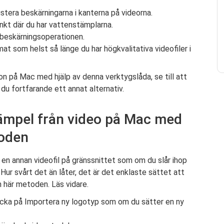
ustera beskärningarna i kanterna på videorna.
unkt där du har vattenstämplarna.
 beskärningsoperationen.
mat som helst så länge du har högkvalitativa videofiler i
on på Mac med hjälp av denna verktygslåda, se till att
 du fortfarande ett annat alternativ.
tämpel från video på Mac med
toden
n annan videofil på gränssnittet som om du slår ihop
r svårt det än låter, det är det enklaste sättet att
här metoden. Läs vidare.
licka på Importera ny logotyp som om du sätter en ny