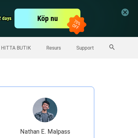
er
Free Video Editor
Köp nu
er
2 days
2 days
Fler produkter
HITTA BUTIK
Resurs
Support
Nathan E. Malpass