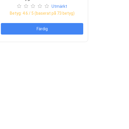
Utmärkt
Betyg:
4.6
/ 5 (baserat på
73
betyg)
Färdig