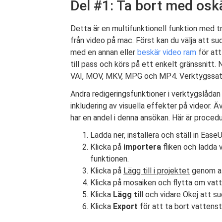
Del #1: Ta bort med os
Detta är en multifunktionell funktion med t
från video på mac. Först kan du välja att s
med en annan eller
beskär video ram
för att
till pass och körs på ett enkelt gränssnitt.
VAI, MOV, MKV, MPG och MP4. Verktygssatse
Andra redigeringsfunktioner i verktygslådan
inkludering av visuella effekter på videor. 
har en andel i denna ansökan. Här är proced
Ladda ner, installera och ställ in Ease
Klicka på
importera
fliken och ladda 
funktionen.
Klicka på
Lägg till i projektet
genom att
Klicka på mosaiken och flytta om vat
Klicka
Lägg till
och vidare Okej att s
Klicka
Export
för att ta bort vattens