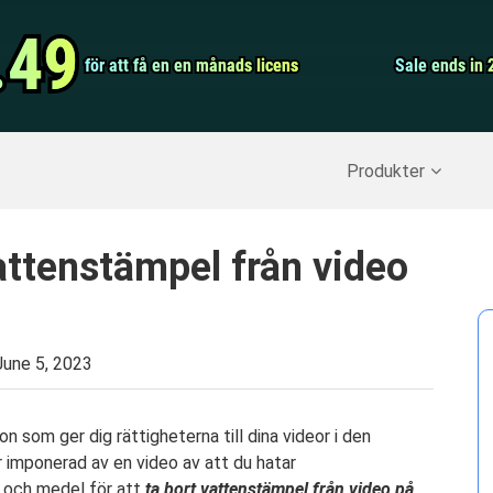
Video Convert
.49
.49
för att få en en månads licens
för att få en en månads licens
Screen Record
Sale ends in 
Sale ends in 
erställ raderade data
>>
IPhone Backup
>>
Produkter
attenstämpel från video
June 5, 2023
 som ger dig rättigheterna till dina videor i den
r imponerad av en video av att du hatar
t och medel för att
ta bort vattenstämpel från video på