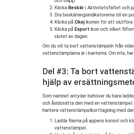
och släpp.
Klicka
Beskär
i Aktivitetsfältet och j
Dra beskärningsindikatorerna till en p
Klicka på
Okej
ikonen för att slutföra
Klicka på
Export
ikon och vilket filfor
slutet av dagen.
Om du vill ta bort vattenstämpeln från vide
vattenstämplarna är i kanterna. Om inte, har
Del #3: Ta bort vattens
hjälp av ersättningsme
Som namnet antyder behöver du bara ladda e
och åsidosätta den med en vattenstämpel. Hu
hantera vattenstämpelborttagning med den 
Ladda filerna på appens konsol och k
vattenstämpel.