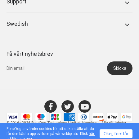
Support
Swedish
Få vårt nyhetsbrev
Skicka
© 2016–2026 FoneDog Technology Limited, Hongkong. Alla rättigheter
förbehållna.
FoneDog använder cookies för att säkerställa att du
Okej, förstår
får den bästa upplevelsen på vår webbplats. Klick
här.
att lära sig mer.