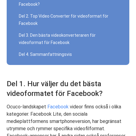
Facebook?
Del 2. Top Video Converter för videoformat för
Facebook
Del 3. Den bästa videokonverteraren för
videoformat för Facebook
Del 4. Sammanfattningsvis
Del 1. Hur väljer du det bästa
videoformatet för Facebook?
Ocuco-landskapet
Facebook
videor finns också i olika
kategorier. Facebook Lite, den sociala
medieplattformens smartphoneversion, har begränsat
utrymme och rymmer specifika videofilformat.
Facebook-annonser har å andra sidan också preferenser