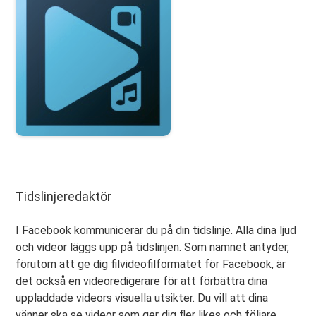
Tidslinjeredaktör
I Facebook kommunicerar du på din tidslinje. Alla dina ljud
och videor läggs upp på tidslinjen. Som namnet antyder,
förutom att ge dig filvideofilformatet för Facebook, är
det också en videoredigerare för att förbättra dina
uppladdade videors visuella utsikter. Du vill att dina
vänner ska se videor som ger dig fler likes och följare.