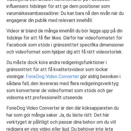
influensers tidslinjer för att ge dem positioner som
varumärkesambassadörer. Du kan bara nå den nivån när du
engagerar din publik med relevant innehåll.
Videor är bland de många innehåll du bör lägga upp på din
tidslinje för att få fler likes. Därför har videoformatet för
Facebook som stöds i gränssnittet specifika dimensioner
och videoformat som hjälper dig att få rätt videostorlek.
Du måste dock köra andra redigeringsfunktioner i
gränssnittet för att få kvalitetsvideor som lockar
visningar.
FoneDog Video Converter
gör aldrig besviken i
sådana fall; den levereras med flera redigeringsverktyg
som konverterar de videoformat som stöds och ger
videorna ett professionellt utseende.
FoneDog Video Converter är den där köksapparaten du
har som gör många saker. Ja, du läste rätt. Det här
verktyget är pålitligt och passar dina behov om du vill
redigera en viss video eller ljud. Du behöver inte leta