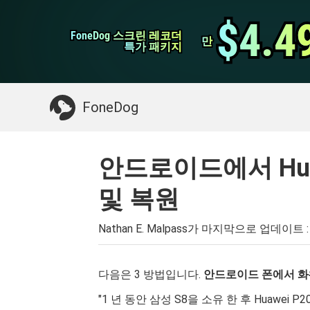
WhatsApp 전송
$4.4
$4.4
FoneDog 스크린 레코더
FoneDog 스크린 레코더
iPhone 클리너
만
만
특가 패키지
특가 패키지
필요한 것 :
Mac 정리
>>
삭제 된 데이터 복
FoneDog
안드로이드에서 Hua
및 복원
Nathan E. Malpass가 마지막으로 업데이트 
다음은 3 방법입니다.
안드로이드 폰에서 화웨
"1 년 동안 삼성 S8을 소유 한 후 Huawe