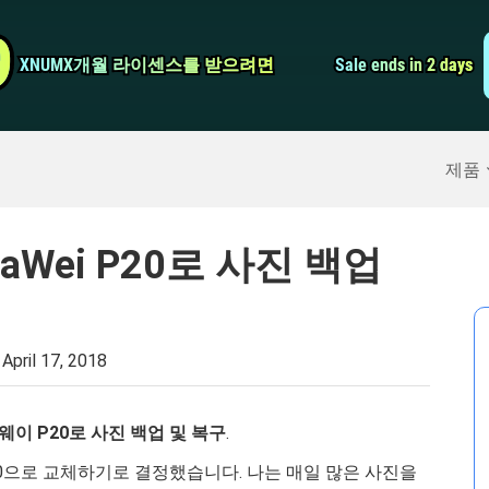
비디오 컨버터
9
9
XNUMX개월 라이센스를 받으려면
XNUMX개월 라이센스를 받으려면
Sale ends in 2 days
Sale ends in 2 days
스크린 레코더
구
>>
아이폰 백업
>>
제품
Wei P20로 사진 백업
:
April 17, 2018
이 P20로 사진 백업 및 복구
.
i P20으로 교체하기로 결정했습니다. 나는 매일 많은 사진을