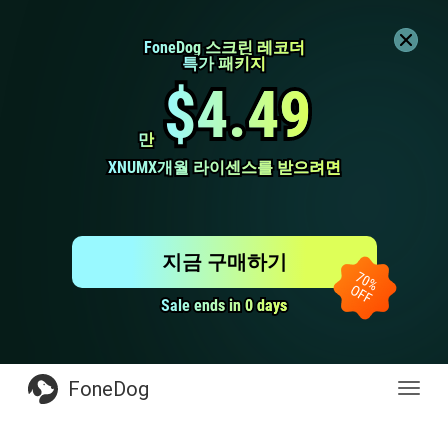
FoneDog 스크린 레코더
FoneDog 스크린 레코더
특가 패키지
특가 패키지
$4.49
$4.49
만
만
XNUMX개월 라이센스를 받으려면
XNUMX개월 라이센스를 받으려면
지금 구매하기
Sale ends in 0 days
Sale ends in 0 days
FoneDog
전
환
탐
색