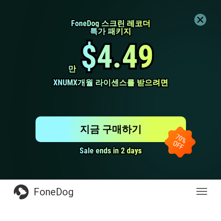
FoneDog 스크린 레코더
FoneDog 스크린 레코더
특가 패키지
특가 패키지
$4.49
$4.49
만
만
XNUMX개월 라이센스를 받으려면
XNUMX개월 라이센스를 받으려면
지금 구매하기
Sale ends in 2 days
Sale ends in 2 days
FoneDog
전
환
탐
색