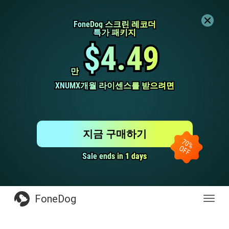
FoneDog 스크린 레코더
FoneDog 스크린 레코더
특가 패키지
특가 패키지
$4.49
$4.49
만
만
XNUMX개월 라이센스를 받으려면
XNUMX개월 라이센스를 받으려면
지금 구매하기
Sale ends in 1 days
Sale ends in 1 days
FoneDog
전
환
탐
색