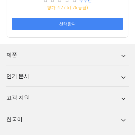
우수한
평가:
4.7
/ 5 (
76
등급)
선택한다
제품
인기 문서
고객 지원
한국어