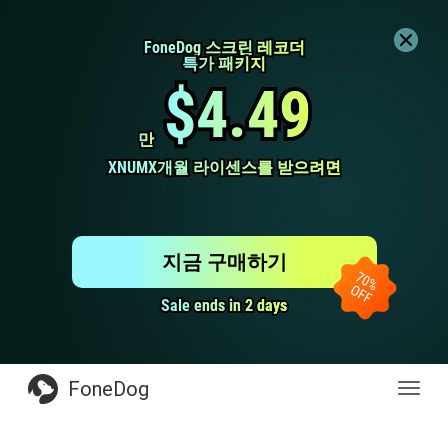
FoneDog 스크린 레코더
FoneDog 스크린 레코더
특가 패키지
특가 패키지
$4.49
$4.49
만
만
XNUMX개월 라이센스를 받으려면
XNUMX개월 라이센스를 받으려면
지금 구매하기
Sale ends in 2 days
Sale ends in 2 days
FoneDog
전
환
탐
색