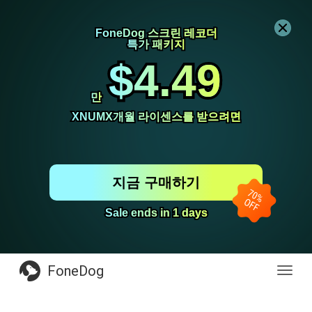
FoneDog 스크린 레코더
FoneDog 스크린 레코더
특가 패키지
특가 패키지
$4.49
$4.49
만
만
XNUMX개월 라이센스를 받으려면
XNUMX개월 라이센스를 받으려면
지금 구매하기
Sale ends in 1 days
Sale ends in 1 days
FoneDog
전
환
탐
색