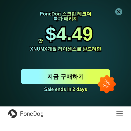
FoneDog 스크린 레코더
FoneDog 스크린 레코더
특가 패키지
특가 패키지
$4.49
$4.49
만
만
XNUMX개월 라이센스를 받으려면
XNUMX개월 라이센스를 받으려면
지금 구매하기
Sale ends in 2 days
Sale ends in 2 days
FoneDog
전
환
탐
색