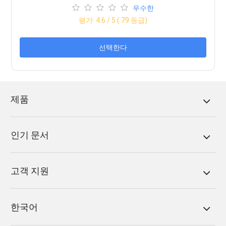
우수한
평가:
4.6
/ 5 (
79
등급)
선택한다
제품
인기 문서
고객 지원
한국어