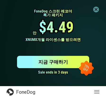
FoneDog 스크린 레코더
FoneDog 스크린 레코더
특가 패키지
특가 패키지
$4.49
$4.49
만
만
XNUMX개월 라이센스를 받으려면
XNUMX개월 라이센스를 받으려면
지금 구매하기
Sale ends in 3 days
Sale ends in 3 days
FoneDog
전
환
탐
색