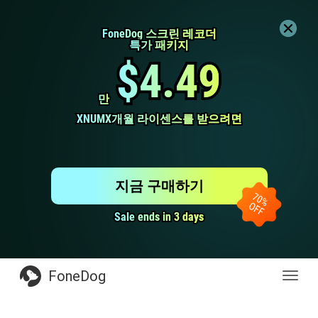
FoneDog 스크린 레코더
FoneDog 스크린 레코더
특가 패키지
특가 패키지
$4.49
$4.49
만
만
XNUMX개월 라이센스를 받으려면
XNUMX개월 라이센스를 받으려면
지금 구매하기
Sale ends in 3 days
Sale ends in 3 days
FoneDog
전
환
탐
색