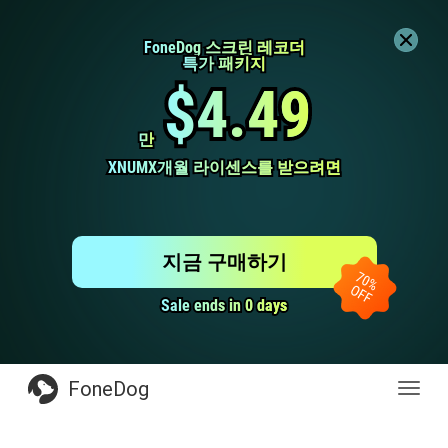
FoneDog 스크린 레코더
FoneDog 스크린 레코더
특가 패키지
특가 패키지
$4.49
$4.49
만
만
XNUMX개월 라이센스를 받으려면
XNUMX개월 라이센스를 받으려면
지금 구매하기
Sale ends in 0 days
Sale ends in 0 days
FoneDog
전
환
탐
색