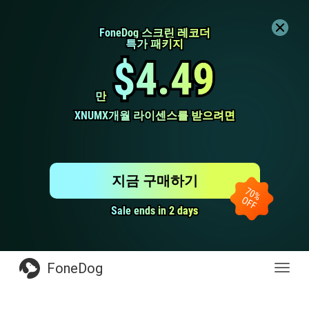
FoneDog 스크린 레코더
FoneDog 스크린 레코더
특가 패키지
특가 패키지
$4.49
$4.49
만
만
XNUMX개월 라이센스를 받으려면
XNUMX개월 라이센스를 받으려면
지금 구매하기
Sale ends in 2 days
Sale ends in 2 days
FoneDog
전
환
탐
색