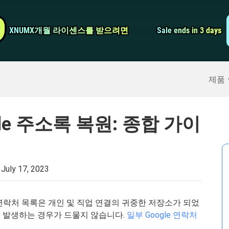
비디오 컨버터
9
9
XNUMX개월 라이센스를 받으려면
XNUMX개월 라이센스를 받으려면
Sale ends in 3 days
Sale ends in 3 days
스크린 레코더
구
>>
아이폰 백업
>>
제품
gle 주소록 복원: 종합 가이
:
July 17, 2023
연락처 목록은 개인 및 직업 연결의 귀중한 저장소가 되었
 발생하는 경우가 드물지 않습니다.
일부 Google 연락처