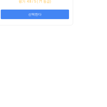
평가:
4.8
/ 5 (
71
등급)
선택한다