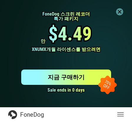
FoneDog 스크린 레코더
FoneDog 스크린 레코더
특가 패키지
특가 패키지
$4.49
$4.49
만
만
XNUMX개월 라이센스를 받으려면
XNUMX개월 라이센스를 받으려면
지금 구매하기
Sale ends in 0 days
Sale ends in 0 days
FoneDog
전
환
탐
색