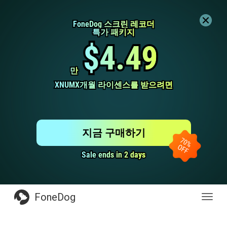
FoneDog 스크린 레코더
FoneDog 스크린 레코더
특가 패키지
특가 패키지
$4.49
$4.49
만
만
XNUMX개월 라이센스를 받으려면
XNUMX개월 라이센스를 받으려면
지금 구매하기
Sale ends in 2 days
Sale ends in 2 days
FoneDog
전
환
탐
색