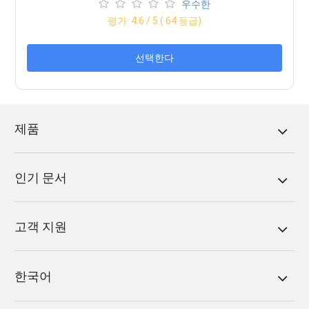
우수한
평가:
4.6
/ 5 (
64
등급)
선택한다
제품
인기 문서
고객 지원
한국어