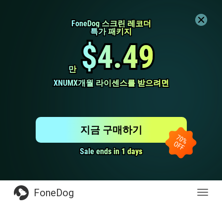
FoneDog 스크린 레코더
FoneDog 스크린 레코더
특가 패키지
특가 패키지
$4.49
$4.49
만
만
XNUMX개월 라이센스를 받으려면
XNUMX개월 라이센스를 받으려면
지금 구매하기
Sale ends in 1 days
Sale ends in 1 days
FoneDog
전
환
탐
색