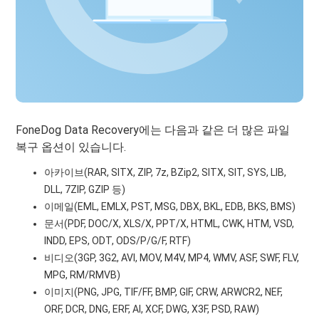
FoneDog Data Recovery에는 다음과 같은 더 많은 파일
복구 옵션이 있습니다.
아카이브(RAR, SITX, ZIP, 7z, BZip2, SITX, SIT, SYS, LIB,
DLL, 7ZIP, GZIP 등)
이메일(EML, EMLX, PST, MSG, DBX, BKL, EDB, BKS, BMS)
문서(PDF, DOC/X, XLS/X, PPT/X, HTML, CWK, HTM, VSD,
INDD, EPS, ODT, ODS/P/G/F, RTF)
비디오(3GP, 3G2, AVI, MOV, M4V, MP4, WMV, ASF, SWF, FLV,
MPG, RM/RMVB)
이미지(PNG, JPG, TIF/FF, BMP, GIF, CRW, ARWCR2, NEF,
ORF, DCR, DNG, ERF, AI, XCF, DWG, X3F, PSD, RAW)