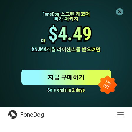
FoneDog 스크린 레코더
FoneDog 스크린 레코더
특가 패키지
특가 패키지
$4.49
$4.49
만
만
XNUMX개월 라이센스를 받으려면
XNUMX개월 라이센스를 받으려면
지금 구매하기
Sale ends in 2 days
Sale ends in 2 days
FoneDog
전
환
탐
색