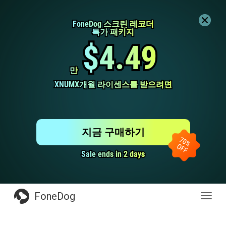
FoneDog 스크린 레코더
FoneDog 스크린 레코더
특가 패키지
특가 패키지
$4.49
$4.49
만
만
XNUMX개월 라이센스를 받으려면
XNUMX개월 라이센스를 받으려면
지금 구매하기
Sale ends in 2 days
Sale ends in 2 days
FoneDog
전
환
탐
색