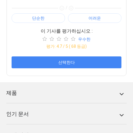
/
단순한
어려운
이 기사를 평가하십시오 :
우수한
평가:
4.7
/ 5 (
68
등급)
선택한다
제품
인기 문서