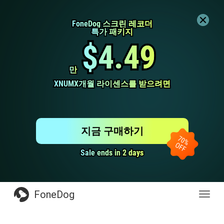
FoneDog 스크린 레코더
FoneDog 스크린 레코더
특가 패키지
특가 패키지
$4.49
$4.49
만
만
XNUMX개월 라이센스를 받으려면
XNUMX개월 라이센스를 받으려면
지금 구매하기
Sale ends in 2 days
Sale ends in 2 days
FoneDog
전
환
탐
색