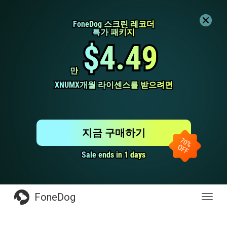
FoneDog 스크린 레코더
FoneDog 스크린 레코더
특가 패키지
특가 패키지
$4.49
$4.49
만
만
XNUMX개월 라이센스를 받으려면
XNUMX개월 라이센스를 받으려면
지금 구매하기
Sale ends in 1 days
Sale ends in 1 days
FoneDog
전
환
탐
색