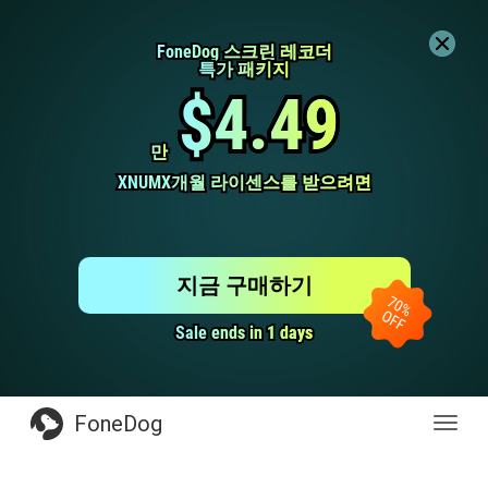
FoneDog 스크린 레코더
FoneDog 스크린 레코더
특가 패키지
특가 패키지
$4.49
$4.49
만
만
XNUMX개월 라이센스를 받으려면
XNUMX개월 라이센스를 받으려면
지금 구매하기
Sale ends in 1 days
Sale ends in 1 days
FoneDog
전
환
탐
색