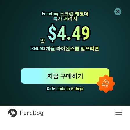
FoneDog 스크린 레코더
FoneDog 스크린 레코더
특가 패키지
특가 패키지
$4.49
$4.49
만
만
XNUMX개월 라이센스를 받으려면
XNUMX개월 라이센스를 받으려면
지금 구매하기
Sale ends in 6 days
Sale ends in 6 days
FoneDog
전
환
탐
색