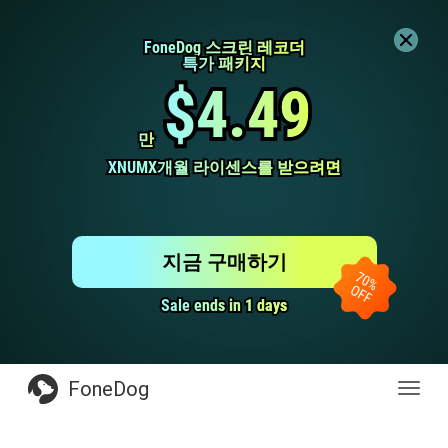
FoneDog 스크린 레코더
FoneDog 스크린 레코더
특가 패키지
특가 패키지
$4.49
$4.49
만
만
XNUMX개월 라이센스를 받으려면
XNUMX개월 라이센스를 받으려면
지금 구매하기
Sale ends in 1 days
Sale ends in 1 days
FoneDog
전
환
탐
색