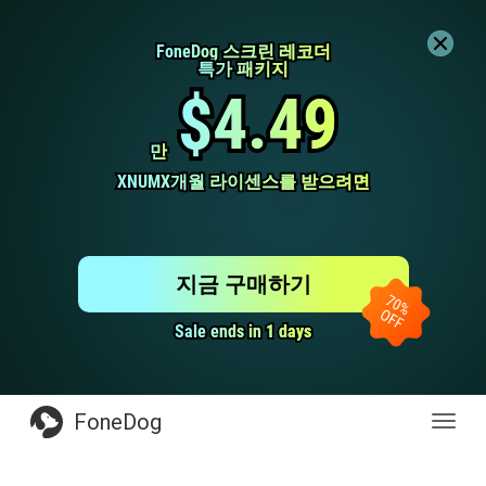
FoneDog 스크린 레코더
FoneDog 스크린 레코더
특가 패키지
특가 패키지
$4.49
$4.49
만
만
XNUMX개월 라이센스를 받으려면
XNUMX개월 라이센스를 받으려면
지금 구매하기
Sale ends in 1 days
Sale ends in 1 days
FoneDog
전
환
탐
색