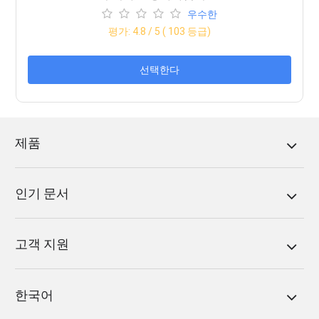
우수한
평가:
4.8
/ 5 (
103
등급)
선택한다
제품
인기 문서
고객 지원
한국어