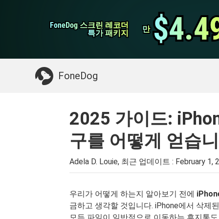
WhatsApp 전송
$4.4
$4.4
FoneDog 스크린 레코더
FoneDog 스크린 레코더
iPhone 클리너
만
만
특가 패키지
특가 패키지
필요한 것 :
Mac 정리
>>
삭제 된 데이터 복
FoneDog
2025 가이드: iP
구를 어떻게 얻습니
Adela D. Louie, 최근 업데이트 :
February 1, 
우리가 어떻게 하는지 알아보기 전에
iPh
금하고 생각할 것입니다. iPhone에서 삭
모든 파일이 일반적으로 이동하는 휴지통도