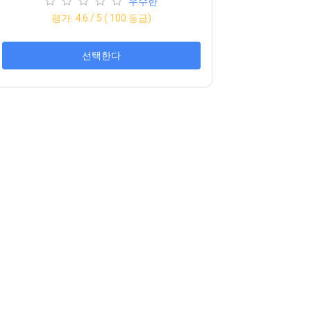
우수한
평가:
4.6
/ 5 (
100
등급)
선택한다