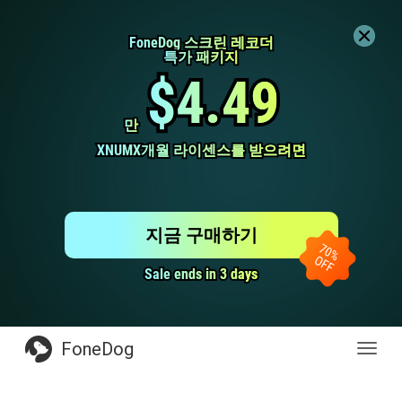
FoneDog 스크린 레코더
FoneDog 스크린 레코더
특가 패키지
특가 패키지
$4.49
$4.49
만
만
XNUMX개월 라이센스를 받으려면
XNUMX개월 라이센스를 받으려면
지금 구매하기
Sale ends in 3 days
Sale ends in 3 days
FoneDog
전
환
탐
색