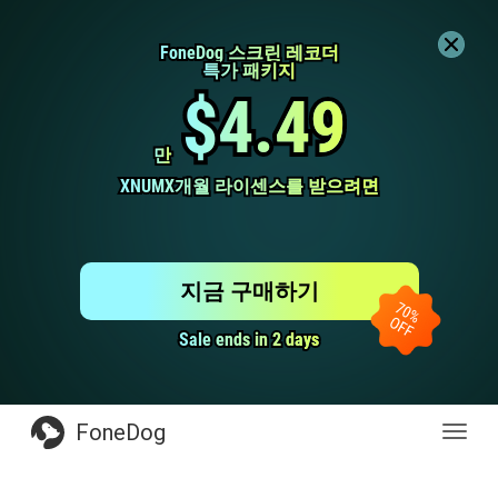
FoneDog 스크린 레코더
FoneDog 스크린 레코더
특가 패키지
특가 패키지
$4.49
$4.49
만
만
XNUMX개월 라이센스를 받으려면
XNUMX개월 라이센스를 받으려면
지금 구매하기
Sale ends in 2 days
Sale ends in 2 days
FoneDog
전
환
탐
색