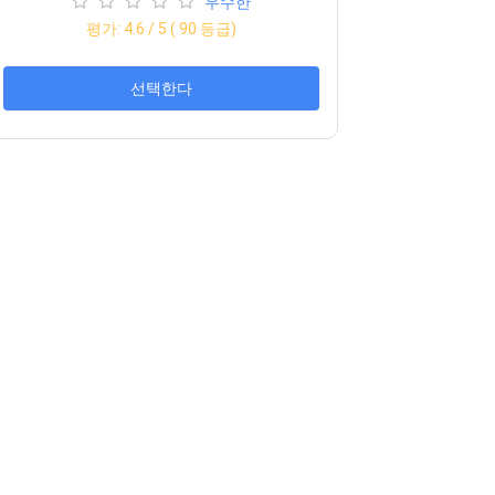
우수한
평가:
4.6
/ 5 (
90
등급)
선택한다