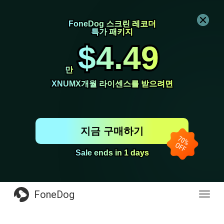
FoneDog 스크린 레코더
FoneDog 스크린 레코더
특가 패키지
특가 패키지
$4.49
$4.49
만
만
XNUMX개월 라이센스를 받으려면
XNUMX개월 라이센스를 받으려면
지금 구매하기
Sale ends in 1 days
Sale ends in 1 days
FoneDog
전
환
탐
색