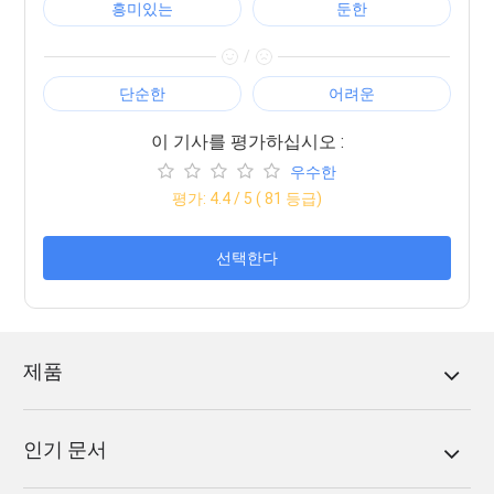
흥미있는
둔한
/
단순한
어려운
이 기사를 평가하십시오 :
우수한
평가:
4.4
/ 5 (
81
등급)
선택한다
제품
인기 문서