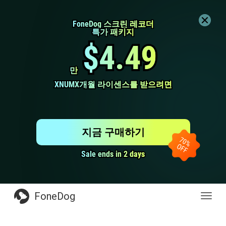
FoneDog 스크린 레코더
FoneDog 스크린 레코더
특가 패키지
특가 패키지
$4.49
$4.49
만
만
XNUMX개월 라이센스를 받으려면
XNUMX개월 라이센스를 받으려면
지금 구매하기
Sale ends in 2 days
Sale ends in 2 days
FoneDog
전
환
탐
색