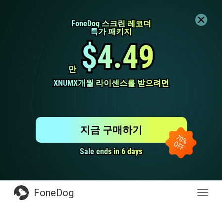
FoneDog 스크린 레코더
FoneDog 스크린 레코더
특가 패키지
특가 패키지
$4.49
$4.49
만
만
XNUMX개월 라이센스를 받으려면
XNUMX개월 라이센스를 받으려면
지금 구매하기
Sale ends in 6 days
Sale ends in 6 days
FoneDog
전
환
탐
색