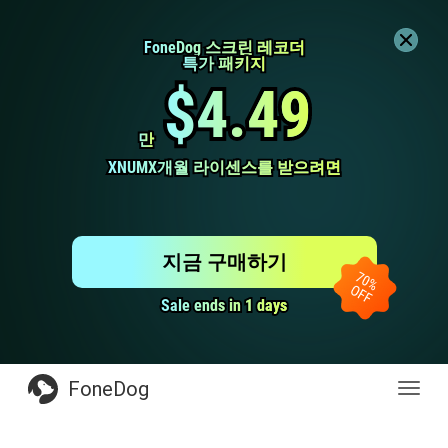
FoneDog 스크린 레코더
FoneDog 스크린 레코더
특가 패키지
특가 패키지
$4.49
$4.49
만
만
XNUMX개월 라이센스를 받으려면
XNUMX개월 라이센스를 받으려면
지금 구매하기
Sale ends in 1 days
Sale ends in 1 days
FoneDog
전
환
탐
색