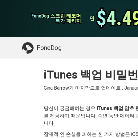
WhatsApp 전송
$4.4
$4.4
FoneDog 스크린 레코더
FoneDog 스크린 레코더
iPhone 클리너
만
만
특가 패키지
특가 패키지
필요한 것 :
Mac 정리
>>
삭제 된 데이터 복
FoneDog
iTunes 백업 비
Gina Barrow가 마지막으로 업데이트 :
Januar
당신이 궁금해하는 경우
iTunes 백업 암
를 제공하기 때문입니다. 수년 동안 데이터
니다.
잠재적 인 손실을 피하는 한 가지 방법은 iOS 장