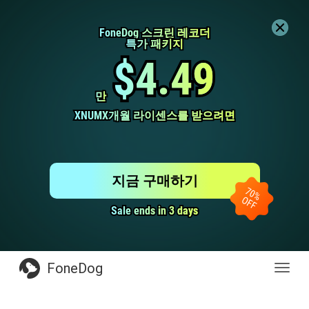
FoneDog 스크린 레코더
FoneDog 스크린 레코더
특가 패키지
특가 패키지
$4.49
$4.49
만
만
XNUMX개월 라이센스를 받으려면
XNUMX개월 라이센스를 받으려면
지금 구매하기
Sale ends in 3 days
Sale ends in 3 days
FoneDog
전
환
탐
색