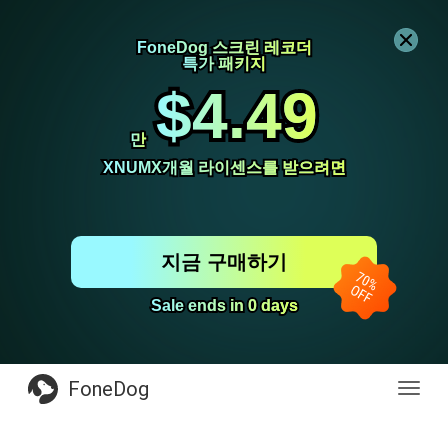
FoneDog 스크린 레코더
FoneDog 스크린 레코더
특가 패키지
특가 패키지
$4.49
$4.49
만
만
XNUMX개월 라이센스를 받으려면
XNUMX개월 라이센스를 받으려면
지금 구매하기
Sale ends in 0 days
Sale ends in 0 days
FoneDog
전
환
탐
색