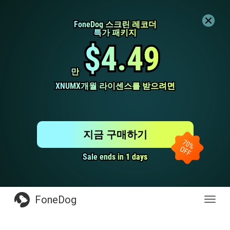
FoneDog 스크린 레코더
FoneDog 스크린 레코더
특가 패키지
특가 패키지
$4.49
$4.49
만
만
XNUMX개월 라이센스를 받으려면
XNUMX개월 라이센스를 받으려면
지금 구매하기
Sale ends in 1 days
Sale ends in 1 days
FoneDog
전
환
탐
색