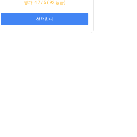
평가:
4.7
/ 5 (
92
등급)
선택한다