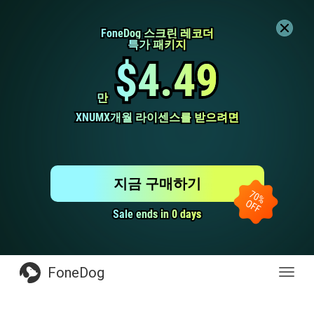
FoneDog 스크린 레코더
FoneDog 스크린 레코더
특가 패키지
특가 패키지
$4.49
$4.49
만
만
XNUMX개월 라이센스를 받으려면
XNUMX개월 라이센스를 받으려면
지금 구매하기
Sale ends in 0 days
Sale ends in 0 days
FoneDog
전
환
탐
색