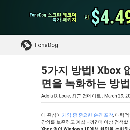
WhatsApp 전송
$4.4
$4.4
FoneDog 스크린 레코더
FoneDog 스크린 레코더
iPhone 클리너
만
만
특가 패키지
특가 패키지
필요한 것 :
Mac 정리
>>
삭제 된 데이터 복
FoneDog
5가지 방법! Xbox 
면을 녹화하는 방법
Adela D. Louie, 최근 업데이트 :
March 29, 2
에 관심이
게임 중 중요한 순간 ​​포착
, 매력
강의를 보존하고 계십니까? 더 이상 검색할
Xbox 없이 Windows 10에서 화면을 녹화