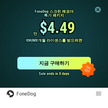
FoneDog 스크린 레코더
FoneDog 스크린 레코더
특가 패키지
특가 패키지
$4.49
$4.49
만
만
XNUMX개월 라이센스를 받으려면
XNUMX개월 라이센스를 받으려면
지금 구매하기
Sale ends in 0 days
Sale ends in 0 days
FoneDog
전
환
탐
색